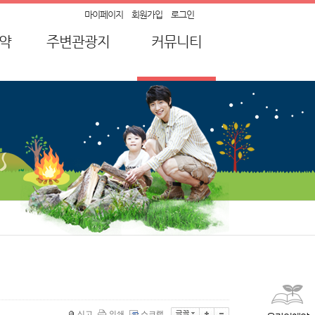
마이페이지
회원가입
로그인
약
주변관광지
커뮤니티
약
순창가볼만한곳
공지사항
강
묻고 답하기
산
자주하는 질문
유적
캠핑장 후기
전통장류
이벤트
신고
인쇄
스크랩