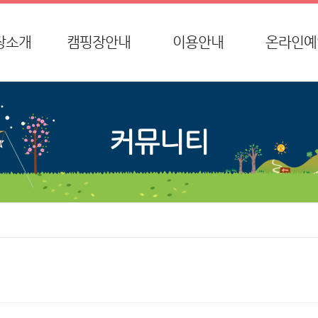
장소개
캠핑장안내
이용안내
온라인예
사말
전체 시설배치
종합안내
온라인예
시는 길
글램핑 시설배치
이용요금
환불요청
커뮤니티
방갈로 시설배치
환불규정
단체방갈로 시설배치
이용안내
데크 시설배치
특별함