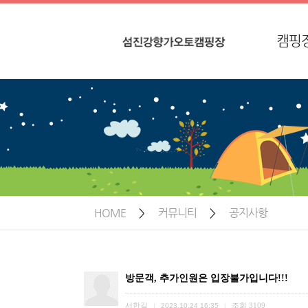
캠핑
공지사항
인
친절한 상담과 안내
찾아오
HOME
>
커뮤니티
>
공지사항
방문객, 추가인원은 입장불가입니다!!!
서한길
조회
3109
|
2023.10.24 16:35
|