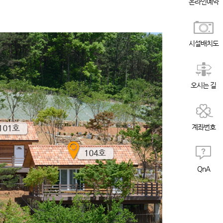
온라인예약
시설배치도
오시는 길
계좌번호
QnA