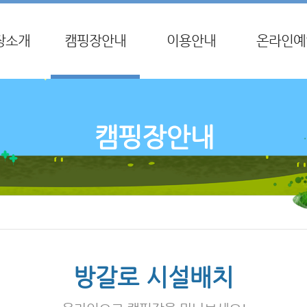
장소개
캠핑장안내
이용안내
온라인예
사말
전체 시설배치
종합안내
온라인예
시는 길
글램핑 시설배치
이용요금
환불요청
캠핑장안내
방갈로 시설배치
환불규정
단체방갈로 시설배치
이용안내
데크 시설배치
특별함
방갈로 시설배치