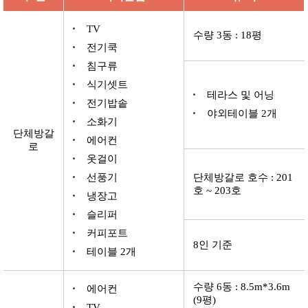
TV
수량 3동 : 18평
전기쿡
침구류
식기셋트
테라스 및 어닝
전기밥솥
야외테이블 2개
소화기
단체방갈
에어컨
로
옷걸이
선풍기
단체방갈로 호수 : 201
호 ~ 203호
냉장고
슬리퍼
커피포트
8인 기준
테이블 2개
수량 6동 : 8.5m*3.6m
에어컨
(9평)
TV