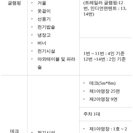
(트레일러 글램핑:12
글램핑
거울
번, 인디언면텐트 : 13,
옷걸이
14번)
선풍기
전기밥솥
냉장고
버너
전기시설
1번 ~ 11번 : 4인 기준
야외테이블 및 파라
12번 ~14번 : 2인 기준
솔
데크(5m*8m)
제1야영장 25면
제2야영장 9면
주차 1대
제1야영장 : 1호 ~ 2
데크
전기시설