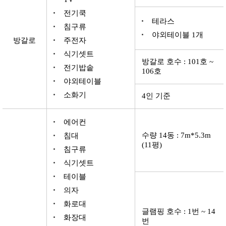
전기쿡
테라스
침구류
야외테이블 1개
방갈로
주전자
식기셋트
방갈로 호수 : 101호 ~
전기밥솥
106호
야외테이블
소화기
4인 기준
에어컨
수량 14동 : 7m*5.3m
침대
(11평)
침구류
식기셋트
테이블
의자
화로대
글램핑 호수 : 1번 ~ 14
화장대
번