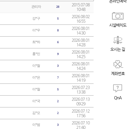
온라인예약
2015.07.08
관리자
28
10:48
2026.08.02
강*구
5
16:55
시설배치도
2026.08.01
이*우
8
14:30
2026.08.01
최*하
6
14:28
오시는 길
2026.08.01
홍*민
9
14:25
2026.08.01
이*철
3
14:24
계좌번호
2026.08.01
이*은
7
14:19
2026.07.23
이*철
5
13:38
QnA
2026.07.13
이*국
2
09:29
2026.07.12
김*모
2
17:56
2026.07.10
이*범
3
21:40