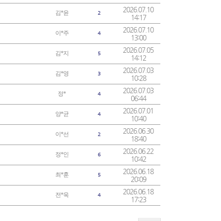
2026.07.10
김*윤
2
14:17
2026.07.10
이*주
4
13:00
2026.07.05
김*지
5
14:12
2026.07.03
김*영
3
10:28
2026.07.03
정*
4
06:44
2026.07.01
양*균
4
10:40
2026.06.30
이*선
2
18:40
2026.06.22
정*인
6
10:42
2026.06.18
최*훈
5
20:09
2026.06.18
전*욱
4
17:23