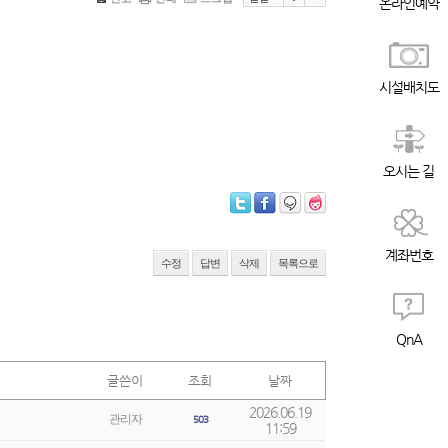
온라인예약
시설배치도
오시는 길
계좌번호
수정
답변
삭제
목록으로
QnA
글쓴이
조회
날짜
2026.06.19
관리자
503
11:59