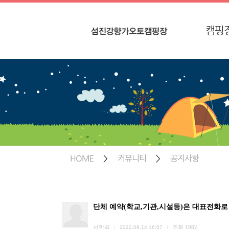
캠핑
공지사항
인
친절한 상담과 안내
찾아오
HOME
>
커뮤니티
>
공지사항
단체 예약(학교,기관,시설등)은 대표전화로
서한길
조회
1982
|
2022.09.14 16:07
|