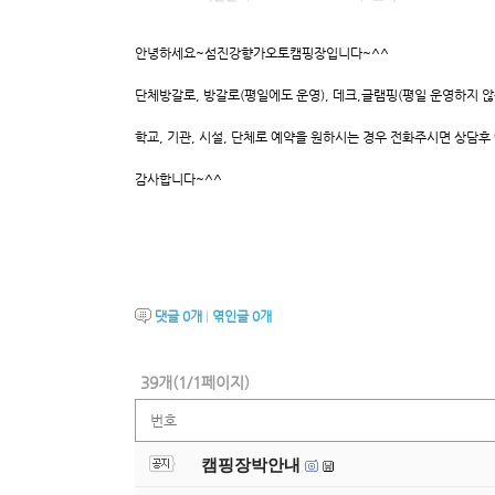
안녕하세요~섬진강향가오토캠핑장입니다~^^
단체방갈로, 방갈로(평일에도 운영), 데크,글램핑(평일 운영하지 
학교, 기관, 시설, 단체로 예약을 원하시는 경우 전화주시면 상담
감사합니다~^^
댓글
0
개
|
엮인글
0
개
39개(1/1페이지)
번호
캠핑장박안내