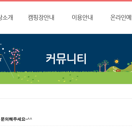
장소개
캠핑장안내
이용안내
온라인예
사말
전체 시설배치
종합안내
온라인예
시는 길
글램핑 시설배치
이용요금
환불요청
커뮤니티
방갈로 시설배치
환불규정
단체방갈로 시설배치
이용안내
데크 시설배치
특별함
 문의해주세요~^^