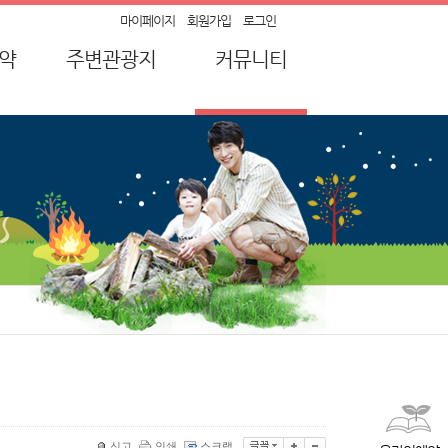
마이페이지
회원가입
로그인
약
주변관광지
커뮤니티
약
순창가볼만한곳
공지사항
강
묻고 답하기
산
자주하는 질문
유적
캠핑장 후기
전통장류
이벤트
신고
인쇄
스크랩