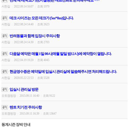
단체 예약(학교,기관,시설등)은 대표전화로 문의해주세요~^^
서한길
2022.09.14 16:07
조회 1979
|
|
데크 사이즈는 모든 데크가 (5m*8m)입니다.
서한길
2022.08.24 14:40
조회 2623
|
|
반려동물과 함께 입장시 주의사항
서한길
2022.08.24 14:30
조회 2703
|
|
다음달 예약은 매월 1일 00시(매월 말일 밤12시)에 예약창이 열립니다.
서한길
2022.04.19 19:20
조회 4045
|
|
현금영수증은 예약일에 입실시 관리실에 말씀해주시면 처리해드립니다.
서한길
2020.05.22 22:53
조회 5528
|
|
입실시 관리실 방문
오토캠핑장
2015.09.11 16:40
조회 9122
|
|
텐트 치기전 주의사항
오토캠핑장
2015.09.11 16:39
조회 13647
|
|
동계시즌 장박 안내