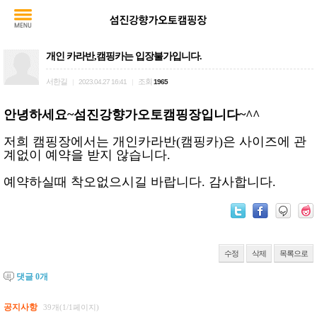
개인 카라반,캠핑카는 입장불가입니다.
서한길
조회
|
2023.04.27 16:41
|
1965
안녕하세요~섬진강향가오토캠핑장입니다~^^
저희 캠핑장에서는 개인카라반(캠핑카)은
사이즈에 관
계없이
예약을 받지 않습니다.
예약하실때 착오없으시길 바랍니다.
감사합니다.
수정
삭제
목록으로
댓글
0
개
공지사항
39개(1/1페이지)