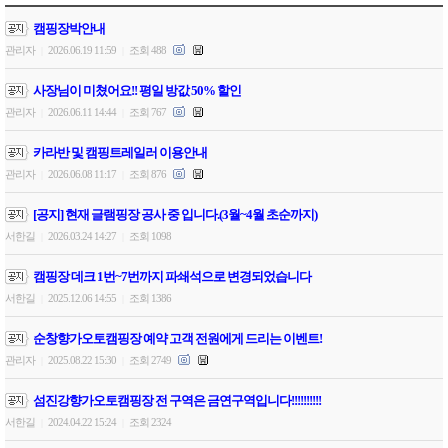
캠핑장박안내
관리자
2026.06.19 11:59
조회 488
|
|
사장님이 미쳤어요!! 평일 방값 50% 할인
관리자
2026.06.11 14:44
조회 767
|
|
카라반 및 캠핑트레일러 이용안내
관리자
2026.06.08 11:17
조회 876
|
|
[공지] 현재 글램핑장 공사 중 입니다.(3월~4월 초순까지)
서한길
2026.03.24 14:27
조회 1098
|
|
캠핑장 데크 1번~7번까지 파쇄석으로 변경되었습니다
서한길
2025.12.06 14:55
조회 1386
|
|
순창향가오토캠핑장 예약 고객 전원에게 드리는 이벤트!
관리자
2025.08.22 15:30
조회 2749
|
|
섬진강향가오토캠핑장 전 구역은 금연구역입니다!!!!!!!!!!
서한길
2024.04.22 15:24
조회 2324
|
|