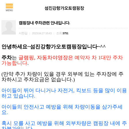
캠핑장내 주차관련 안내입니다.
서한길
조회
|
2023.04.27 16:43
|
3751
안녕하세요~섬진강향가오토캠핑장입니다~^^
주차
는
글램핑, 자동차야영장은
예약자 차 1대만 주차
가능합니다
.
(만약 추가 차량이 있을 경우 외부에 있는 주자장에 주
차하시고
주차요금은 없습니다.)
아이들이 뛰어 다니거나 자전거, 킥보드 등을 많이 이용
하고 있습니다.
아이들의 안전사고 예방을 위해 차량이동을 삼가주세
요.
혹시 모를 사고 예방을 위해 외부차량은 캠핑장 내에 주
차불가입니다.