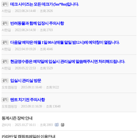
데크 사이즈는 모든 데크가 (5m*8m)입니다.
서한길
2022.08.24 14:40
조회 2626
|
|
반려동물과 함께 입장시 주의사항
서한길
2022.08.24 14:30
조회 2703
|
|
다음달 예약은 매월 1일 00시(매월 말일 밤12시)에 예약창이 열립니다.
서한길
2022.04.19 19:20
조회 4046
|
|
현금영수증은 예약일에 입실시 관리실에 말씀해주시면 처리해드립니다.
서한길
2020.05.22 22:53
조회 5529
|
|
입실시 관리실 방문
오토캠핑장
2015.09.11 16:40
조회 9122
|
|
텐트 치기전 주의사항
오토캠핑장
2015.09.11 16:39
조회 13648
|
|
동계시즌 장박 안내
관리자
2025.10.27 16:11
조회 2093
|
|
카라반 및 캠핑트레일러 이용안내