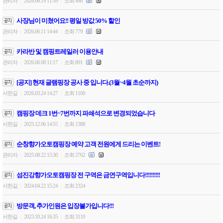
관리자
2026.06.19 11:59
조회 498
|
|
사장님이 미쳤어요!! 평일 방값 50% 할인
관리자
2026.06.11 14:44
조회 779
|
|
카라반 및 캠핑트레일러 이용안내
관리자
2026.06.08 11:17
조회 891
|
|
[공지] 현재 글램핑장 공사 중 입니다.(3월~4월 초순까지)
서한길
2026.03.24 14:27
조회 1100
|
|
캠핑장 데크 1번~7번까지 파쇄석으로 변경되었습니다
서한길
2025.12.06 14:55
조회 1388
|
|
순창향가오토캠핑장 예약 고객 전원에게 드리는 이벤트!
관리자
2025.08.22 15:30
조회 2762
|
|
섬진강향가오토캠핑장 전 구역은 금연구역입니다!!!!!!!!!!
서한길
2024.04.22 15:24
조회 2324
|
|
방문객, 추가인원은 입장불가입니다!!!
서한길
2023.10.24 16:35
조회 3110
|
|