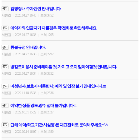
캠핑장내 주차관련 안내입니다.
서한길
2023.04.27 16:43
조회 3752
|
|
예약자와 입금자가 다를경우 꼭!전화로 확인해주세요.
서한길
2023.04.27 16:38
조회 1705
|
|
환불규정 안내입니다.
서한길
2023.04.27 16:36
조회 2292
|
|
방갈로이용시 준비해야할 것, 가지고 오지 말아야할것 안내입니다.
서한길
2023.04.27 16:34
조회 3852
|
|
미성년자(보호자 미동반시) 예약 및 입장 불가 안내입니다.!!!
서한길
2022.11.18 15:38
조회 2536
|
|
예약한 상품 양도,양수 절대 불가입니다!!!
서한길
2022.10.31 15:22
조회 2327
|
|
단체 예약(학교,기관,시설등)은 대표전화로 문의해주세요~^^
서한길
2022.09.14 16:07
조회 1980
|
|