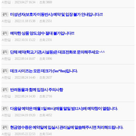
서한길
2023.04.27 16:34
조회 3869
|
|
미성년자(보호자 미동반시) 예약 및 입장 불가 안내입니다.!!!
서한길
2022.11.18 15:38
조회 2551
|
|
예약한 상품 양도,양수 절대 불가입니다!!!
서한길
2022.10.31 15:22
조회 2331
|
|
단체 예약(학교,기관,시설등)은 대표전화로 문의해주세요~^^
서한길
2022.09.14 16:07
조회 1996
|
|
데크 사이즈는 모든 데크가 (5m*8m)입니다.
서한길
2022.08.24 14:40
조회 2637
|
|
반려동물과 함께 입장시 주의사항
서한길
2022.08.24 14:30
조회 2716
|
|
다음달 예약은 매월 1일 00시(매월 말일 밤12시)에 예약창이 열립니다.
서한길
2022.04.19 19:20
조회 4052
|
|
현금영수증은 예약일에 입실시 관리실에 말씀해주시면 처리해드립니다.
서한길
2020.05.22 22:53
조회 5541
|
|