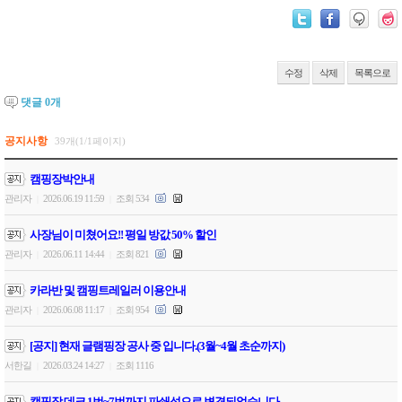
수정
삭제
목록으로
댓글
0
개
공지사항
39개(1/1페이지)
캠핑장박안내
관리자
2026.06.19 11:59
조회 534
|
|
사장님이 미쳤어요!! 평일 방값 50% 할인
관리자
2026.06.11 14:44
조회 821
|
|
카라반 및 캠핑트레일러 이용안내
관리자
2026.06.08 11:17
조회 954
|
|
[공지] 현재 글램핑장 공사 중 입니다.(3월~4월 초순까지)
서한길
2026.03.24 14:27
조회 1116
|
|
캠핑장 데크 1번~7번까지 파쇄석으로 변경되었습니다