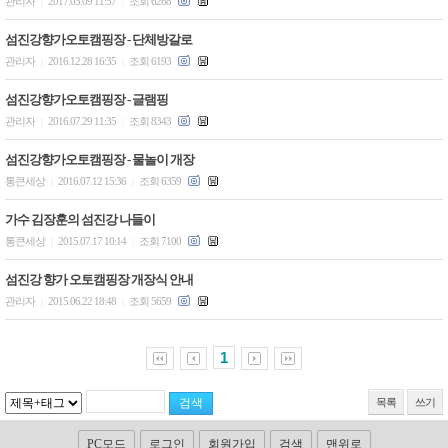
관리자
2017.03.09 11:57
조회 6268
|
|
섬진강향가오토캠핑장 - 단체방갈로
관리자
2016.12.28 16:35
조회 6193
|
|
섬진강향가오토캠핑장 - 글램핑
관리자
2016.07.29 11:35
조회 8343
|
|
섬진강향가오토캠핑장 - 물놀이 개장
통큰세상
2016.07.12 15:36
조회 6359
|
|
가수 김장훈의 섬진강 나들이
통큰세상
2015.07.17 10:14
조회 7100
|
|
섬진강 향가 오토캠핑장 개장식 안내
관리자
2015.06.22 18:48
조회 5659
|
|
1
목록
쓰기
PC모드
로그인
회원가입
검색
맨위로