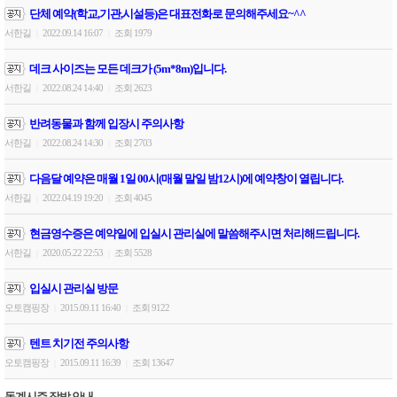
단체 예약(학교,기관,시설등)은 대표전화로 문의해주세요~^^
서한길
2022.09.14 16:07
조회 1979
|
|
데크 사이즈는 모든 데크가 (5m*8m)입니다.
서한길
2022.08.24 14:40
조회 2623
|
|
반려동물과 함께 입장시 주의사항
서한길
2022.08.24 14:30
조회 2703
|
|
다음달 예약은 매월 1일 00시(매월 말일 밤12시)에 예약창이 열립니다.
서한길
2022.04.19 19:20
조회 4045
|
|
현금영수증은 예약일에 입실시 관리실에 말씀해주시면 처리해드립니다.
서한길
2020.05.22 22:53
조회 5528
|
|
입실시 관리실 방문
오토캠핑장
2015.09.11 16:40
조회 9122
|
|
텐트 치기전 주의사항
오토캠핑장
2015.09.11 16:39
조회 13647
|
|
동계시즌 장박 안내