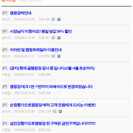
공지사항
39개(1/1페이지)
캠핑장박안내
관리자
2026.06.19 11:59
조회 488
|
|
사장님이 미쳤어요!! 평일 방값 50% 할인
관리자
2026.06.11 14:44
조회 767
|
|
카라반 및 캠핑트레일러 이용안내
관리자
2026.06.08 11:17
조회 876
|
|
[공지] 현재 글램핑장 공사 중 입니다.(3월~4월 초순까지)
서한길
2026.03.24 14:27
조회 1098
|
|
캠핑장 데크 1번~7번까지 파쇄석으로 변경되었습니다
서한길
2025.12.06 14:55
조회 1386
|
|
순창향가오토캠핑장 예약 고객 전원에게 드리는 이벤트!
관리자
2025.08.22 15:30
조회 2750
|
|
섬진강향가오토캠핑장 전 구역은 금연구역입니다!!!!!!!!!!
서한길
2024.04.22 15:24
조회 2324
|
|