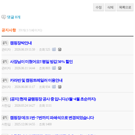
수정
삭제
목록으로
댓글
0
개
공지사항
39개(1/1페이지)
캠핑장박안내
관리자
2026.06.19 11:59
조회 525
|
|
사장님이 미쳤어요!! 평일 방값 50% 할인
관리자
2026.06.11 14:44
조회 803
|
|
카라반 및 캠핑트레일러 이용안내
관리자
2026.06.08 11:17
조회 934
|
|
[공지] 현재 글램핑장 공사 중 입니다.(3월~4월 초순까지)
서한길
2026.03.24 14:27
조회 1111
|
|
캠핑장 데크 1번~7번까지 파쇄석으로 변경되었습니다
서한길
2025.12.06 14:55
조회 1400
|
|