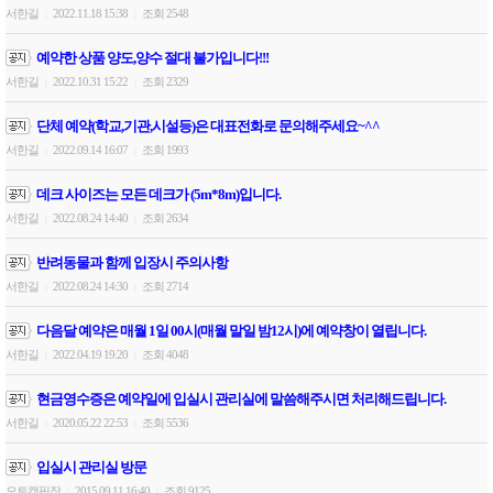
서한길
2022.11.18 15:38
조회 2548
|
|
예약한 상품 양도,양수 절대 불가입니다!!!
서한길
2022.10.31 15:22
조회 2329
|
|
단체 예약(학교,기관,시설등)은 대표전화로 문의해주세요~^^
서한길
2022.09.14 16:07
조회 1993
|
|
데크 사이즈는 모든 데크가 (5m*8m)입니다.
서한길
2022.08.24 14:40
조회 2634
|
|
반려동물과 함께 입장시 주의사항
서한길
2022.08.24 14:30
조회 2714
|
|
다음달 예약은 매월 1일 00시(매월 말일 밤12시)에 예약창이 열립니다.
서한길
2022.04.19 19:20
조회 4048
|
|
현금영수증은 예약일에 입실시 관리실에 말씀해주시면 처리해드립니다.
서한길
2020.05.22 22:53
조회 5536
|
|
입실시 관리실 방문
오토캠핑장
2015.09.11 16:40
조회 9125
|
|