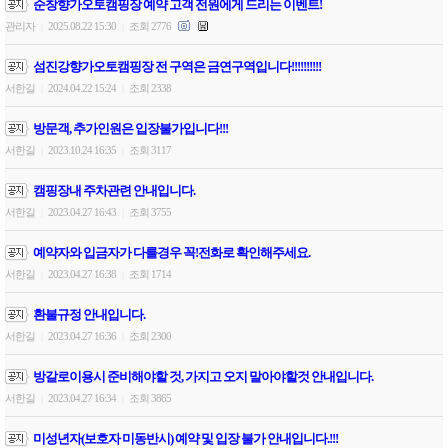
순창향가오토캠핑장 예약 고객 전원에게 드리는 이벤트!
관리자
2025.08.22 15:30
조회 2776
|
|
섬진강향가오토캠핑장 전 구역은 금연구역입니다!!!!!!!!!!
서한길
2024.04.22 15:24
조회 2338
|
|
방문객, 추가인원은 입장불가입니다!!!
서한길
2023.10.24 16:35
조회 3117
|
|
캠핑장내 주차관련 안내입니다.
서한길
2023.04.27 16:43
조회 3755
|
|
예약자와 입금자가 다를경우 꼭!전화로 확인해주세요.
서한길
2023.04.27 16:38
조회 1714
|
|
환불규정 안내입니다.
서한길
2023.04.27 16:36
조회 2300
|
|
방갈로이용시 준비해야할 것, 가지고 오지 말아야할것 안내입니다.
서한길
2023.04.27 16:34
조회 3865
|
|
미성년자(보호자 미동반시) 예약 및 입장 불가 안내입니다.!!!