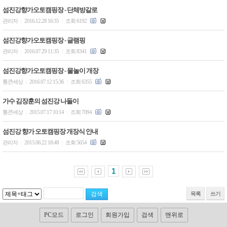
섬진강향가오토캠핑장 - 단체방갈로
관리자
2016.12.28 16:35
조회 6192
|
|
섬진강향가오토캠핑장 - 글램핑
관리자
2016.07.29 11:35
조회 8341
|
|
섬진강향가오토캠핑장 - 물놀이 개장
통큰세상
2016.07.12 15:36
조회 6355
|
|
가수 김장훈의 섬진강 나들이
통큰세상
2015.07.17 10:14
조회 7094
|
|
섬진강 향가 오토캠핑장 개장식 안내
관리자
2015.06.22 18:48
조회 5654
|
|
1
목록
쓰기
PC모드
로그인
회원가입
검색
맨위로