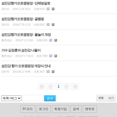
섬진강향가오토캠핑장 - 단체방갈로
관리자
2016.12.28 16:35
조회 6193
|
|
섬진강향가오토캠핑장 - 글램핑
관리자
2016.07.29 11:35
조회 8342
|
|
섬진강향가오토캠핑장 - 물놀이 개장
통큰세상
2016.07.12 15:36
조회 6358
|
|
가수 김장훈의 섬진강 나들이
통큰세상
2015.07.17 10:14
조회 7099
|
|
섬진강 향가 오토캠핑장 개장식 안내
관리자
2015.06.22 18:48
조회 5657
|
|
1
목록
쓰기
PC모드
로그인
회원가입
검색
맨위로