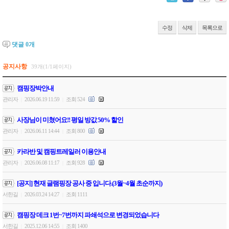
수정
삭제
목록으로
댓글
0
개
공지사항
39개(1/1페이지)
캠핑장박안내
관리자
2026.06.19 11:59
조회 524
|
|
사장님이 미쳤어요!! 평일 방값 50% 할인
관리자
2026.06.11 14:44
조회 800
|
|
카라반 및 캠핑트레일러 이용안내
관리자
2026.06.08 11:17
조회 928
|
|
[공지] 현재 글램핑장 공사 중 입니다.(3월~4월 초순까지)
서한길
2026.03.24 14:27
조회 1111
|
|
캠핑장 데크 1번~7번까지 파쇄석으로 변경되었습니다
서한길
2025.12.06 14:55
조회 1400
|
|