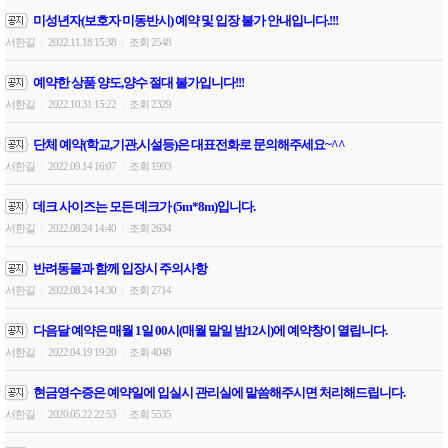
미성년자(보호자 미동반시) 예약 및 입장 불가 안내입니다.!!!
서한길
2022.11.18 15:38
조회 2548
|
|
예약한 상품 양도,양수 절대 불가입니다!!!
서한길
2022.10.31 15:22
조회 2329
|
|
단체 예약(학교,기관,시설등)은 대표전화로 문의해주세요~^^
서한길
2022.09.14 16:07
조회 1993
|
|
데크 사이즈는 모든 데크가 (5m*8m)입니다.
서한길
2022.08.24 14:40
조회 2634
|
|
반려동물과 함께 입장시 주의사항
서한길
2022.08.24 14:30
조회 2714
|
|
다음달 예약은 매월 1일 00시(매월 말일 밤12시)에 예약창이 열립니다.
서한길
2022.04.19 19:20
조회 4048
|
|
현금영수증은 예약일에 입실시 관리실에 말씀해주시면 처리해드립니다.
서한길
2020.05.22 22:53
조회 5535
|
|