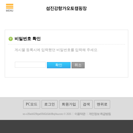
비밀번호 확인
게시물 등록시에 입력했던 비밀번호를 입력해 주세요.
PC모드
로그인
회원가입
검색
맨위로
xn--o39aob029hpre93b82e5rls9fbsj4xa.com © 2026
이용약관
개인정보 취급방침