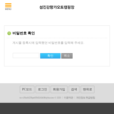
비밀번호 확인
게시물 등록시에 입력했던 비밀번호를 입력해 주세요.
PC모드
로그인
회원가입
검색
맨위로
xn--o39aob029hpre93b82e5rls9fbsj4xa.com © 2026
이용약관
개인정보 취급방침