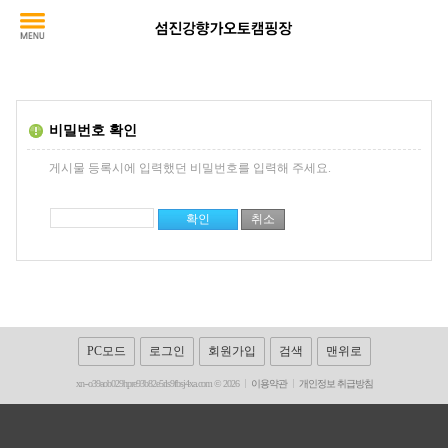
비밀번호 확인
게시물 등록시에 입력했던 비밀번호를 입력해 주세요.
PC모드
로그인
회원가입
검색
맨위로
xn--o39aob029hpre93b82e5rls9fbsj4xa.com © 2026
이용약관
개인정보 취급방침