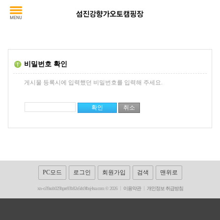
비밀번호 확인
게시물 등록시에 입력했던 비밀번호를 입력해 주세요.
PC모드
로그인
회원가입
검색
맨위로
xn--o39aob029hpre93b82e5rls9fbsj4xa.com © 2026
이용약관
개인정보 취급방침