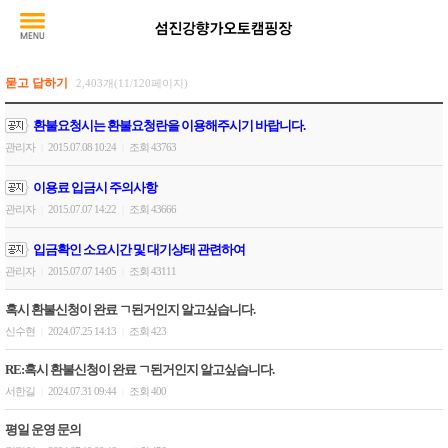
묻고 답하기
2,403개(11/120페이지)
환불요청시는 환불요청란을 이용해주시기 바랍니다.
관리자
2015.07.08 10:24
조회 43763
|
|
이용료 입금시 주의사항
관리자
2015.07.07 14:22
조회 43666
|
|
입금확인 소요시간 및 대기상태 관련하여
관리자
2015.07.07 14:05
조회 43111
|
|
혹시 환불신청이 완료 ㄱ된거인지 알고싶습니다.
신수현
2024.07.25 14:13
조회 423
|
|
RE:혹시 환불신청이 완료 ㄱ된거인지 알고싶습니다.
서한길
2024.07.31 09:44
조회 400
|
|
평일 운영 문의