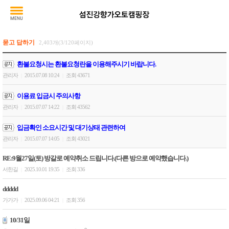
묻고 답하기
2,403개(3/120페이지)
환불요청시는 환불요청란을 이용해주시기 바랍니다.
관리자
2015.07.08 10:24
조회 43671
|
|
이용료 입금시 주의사항
관리자
2015.07.07 14:22
조회 43562
|
|
입금확인 소요시간 및 대기상태 관련하여
관리자
2015.07.07 14:05
조회 43021
|
|
RE:9월27일(토) 방갈로 예약취소 드립니다.(다른 방으로 예약했습니다.)
서한길
2025.10.01 19:35
조회 336
|
|
ddddd
가가가
2025.09.06 04:21
조회 356
|
|
10/31일