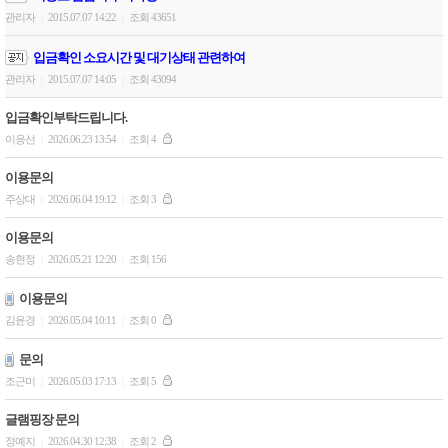
관리자
2015.07.07 14:22
조회 43651
|
|
입금확인 소요시간 및 대기상태 관련하여
관리자
2015.07.07 14:05
조회 43094
|
|
입금확인부탁드립니다.
이응선
2026.06.23 13:54
조회 4
|
|
이용문의
주상대
2026.06.04 19:12
조회 3
|
|
이용문의
송현정
2026.05.21 12:20
조회 156
|
|
이용문의
김윤경
2026.05.04 10:11
조회 0
|
|
문의
조근미
2026.05.03 17:13
조회 5
|
|
글램핑장 문의
정예지
2026.04.30 12:38
조회 2
|
|