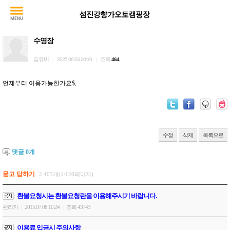
수영장
김유미
조회
|
2025.06.03 20:10
|
464
언제부터 이용가능한가요$,
수정
삭제
목록으로
댓글
0
개
묻고 답하기
2,403개(1/120페이지)
환불요청시는 환불요청란을 이용해주시기 바랍니다.
관리자
2015.07.08 10:24
조회 43743
|
|
이용료 입금시 주의사항