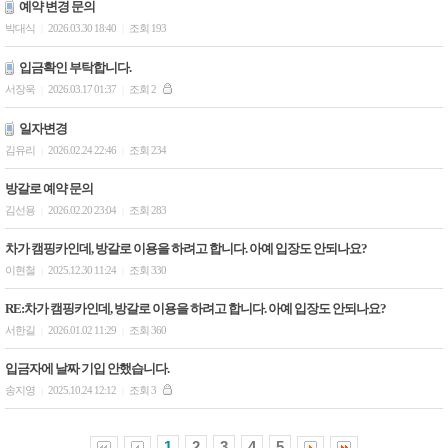
예약 변경 문의
박대식
2026.03.30 18:40
조회 193
|
|
입금확인 부탁합니다.
서장욱
2026.03.17 01:37
조회 2
|
|
일자변경
김유리
2026.02.24 22:46
조회 234
|
|
방갈로 예약 문의
김선용
2026.02.20 23:04
조회 283
|
|
차가 캠핑카인데, 방갈로 이용을 하려고 합니다. 아예 입장도 안되나요?
이현철
2025.12.30 11:24
조회 330
|
|
RE:차가 캠핑카인데, 방갈로 이용을 하려고 합니다. 아예 입장도 안되나요?
서한길
2026.01.02 11:29
조회 360
|
|
입금자에 날짜 기입 안했습니다.
송지영
2025.10.24 12:12
조회 3
|
|
1
2
3
4
5