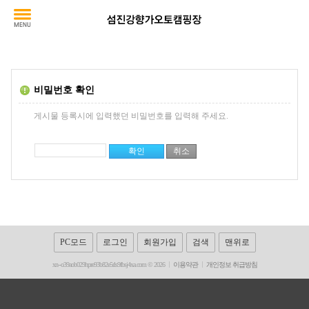
비밀번호 확인
게시물 등록시에 입력했던 비밀번호를 입력해 주세요.
PC모드
로그인
회원가입
검색
맨위로
xn--o39aob029hpre93b82e5rls9fbsj4xa.com © 2026
이용약관
개인정보 취급방침