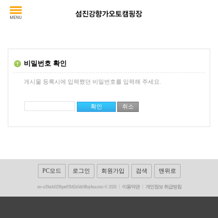
비밀번호 확인
게시물 등록시에 입력했던 비밀번호를 입력해 주세요.
PC모드
로그인
회원가입
검색
맨위로
xn--o39aob029hpre93b82e5rls9fbsj4xa.com © 2026
이용약관
개인정보 취급방침