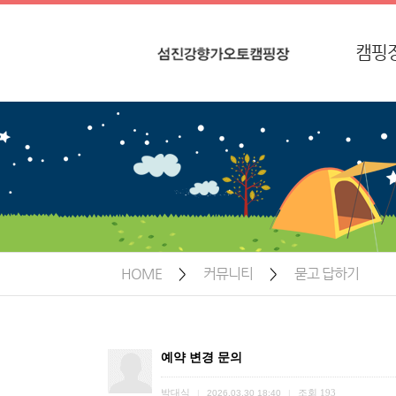
캠핑
묻고 답하기
인
친절한 상담과 안내
찾아오
HOME
>
커뮤니티
>
묻고 답하기
예약 변경 문의
박대식
조회
193
|
2026.03.30 18:40
|