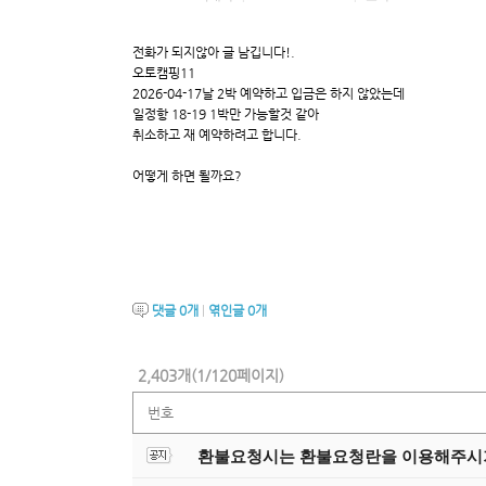
전화가 되지않아 글 남깁니다!.
오토캠핑11
2026-04-17날 2박 예약하고 입금은 하지 않았는데
일정항 18-19 1박만 가능할것 같아
취소하고 재 예약하려고 합니다.
어떻게 하면 될까요?
댓글
0
개
|
엮인글
0
개
2,403개(1/120페이지)
번호
환불요청시는 환불요청란을 이용해주시