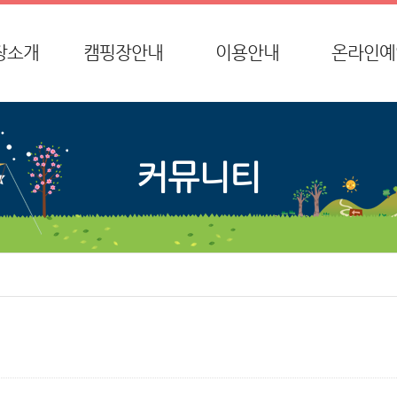
장소개
캠핑장안내
이용안내
온라인예
사말
전체 시설배치
종합안내
온라인예
시는 길
글램핑 시설배치
이용요금
환불요청
커뮤니티
방갈로 시설배치
환불규정
단체방갈로 시설배치
이용안내
데크 시설배치
특별함