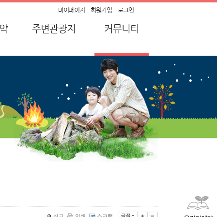
마이페이지
회원가입
로그인
약
주변관광지
커뮤니티
약
순창가볼만한곳
공지사항
강
묻고 답하기
산
자주하는 질문
유적
캠핑장 후기
전통장류
이벤트
신고
인쇄
스크랩