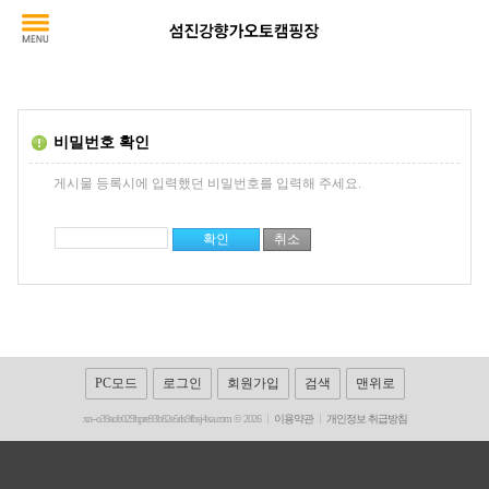
비밀번호 확인
게시물 등록시에 입력했던 비밀번호를 입력해 주세요.
PC모드
로그인
회원가입
검색
맨위로
xn--o39aob029hpre93b82e5rls9fbsj4xa.com © 2026
이용약관
개인정보 취급방침