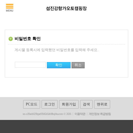
비밀번호 확인
게시물 등록시에 입력했던 비밀번호를 입력해 주세요.
PC모드
로그인
회원가입
검색
맨위로
xn--o39aob029hpre93b82e5rls9fbsj4xa.com © 2026
이용약관
개인정보 취급방침