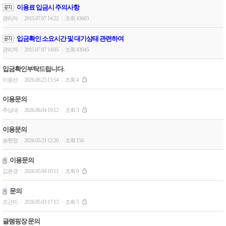
이용료 입금시 주의사항
관리자
2015.07.07 14:22
조회 43603
|
|
입금확인 소요시간 및 대기상태 관련하여
관리자
2015.07.07 14:05
조회 43045
|
|
입금확인부탁드립니다.
이응선
2026.06.23 13:54
조회 4
|
|
이용문의
주상대
2026.06.04 19:12
조회 3
|
|
이용문의
송현정
2026.05.21 12:20
조회 156
|
|
이용문의
김윤경
2026.05.04 10:11
조회 0
|
|
문의
조근미
2026.05.03 17:13
조회 5
|
|
글램핑장 문의