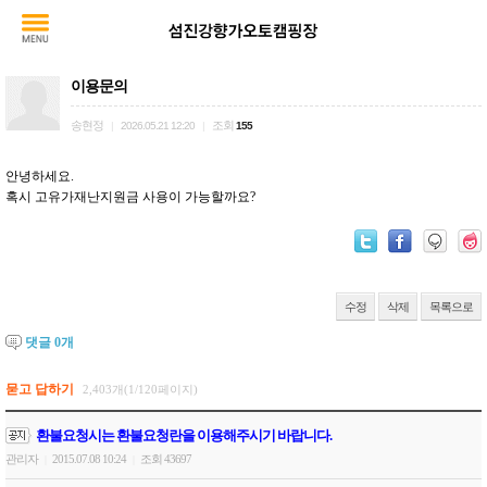
이용문의
송현정
조회
|
2026.05.21 12:20
|
155
안녕하세요.
혹시 고유가재난지원금 사용이 가능할까요?
수정
삭제
목록으로
댓글
0
개
묻고 답하기
2,403개(1/120페이지)
환불요청시는 환불요청란을 이용해주시기 바랍니다.
관리자
2015.07.08 10:24
조회 43697
|
|