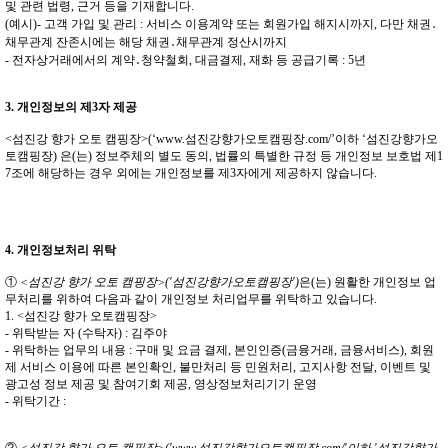
및 관련 법령, 근거 등을 기재합니다.
(예시)- 고객 가입 및 관리 : 서비스 이용계약 또는 회원가입 해지시까지, 다만 채권․
채무관계 잔존시에는 해당 채권․채무관계 정산시까지
- 전자상거래에서의 계약․청약철회, 대금결제, 재화 등 공급기록 : 5년
3. 개인정보의 제3자 제공
<섬진강 향가 오토 캠핑장>(‘www.섬진강향가오토캠핑장.com/’이하 ‘섬진강향가오
토캠핑장) 은(는) 정보주체의 별도 동의, 법률의 특별한 규정 등 개인정보 보호법 제1
7조에 해당하는 경우 외에는 개인정보를 제3자에게 제공하지 않습니다.
4. 개인정보처리 위탁
①
<섬진강 향가 오토 캠핑장>('섬진강향가오토캠핑장')
은(는) 원활한 개인정보 업
무처리를 위하여 다음과 같이 개인정보 처리업무를 위탁하고 있습니다.
1. <섬진강 향가 오토캠핑장>
- 위탁받는 자 (수탁자) : 김주야
- 위탁하는 업무의 내용 : 구매 및 요금 결제, 본인인증(금융거래, 금융서비스), 회원
제 서비스 이용에 따른 본인확인, 불만처리 등 민원처리, 고지사항 전달, 이벤트 및
광고성 정보 제공 및 참여기회 제공, 영상정보처리기기 운영
- 위탁기간 :