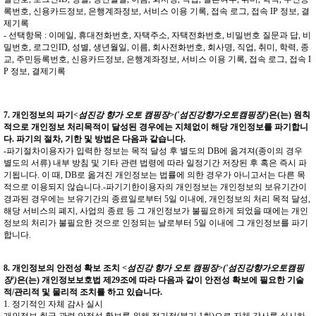
록번호, 신용카드정보, 은행계좌정보, 서비스 이용 기록, 접속 로그, 접속 IP 정보, 결
제기록
- 선택항목 : 이메일, 휴대전화번호, 자택주소, 자택전화번호, 비밀번호 질문과 답, 비
밀번호, 로그인ID, 성별, 생년월일, 이름, 회사전화번호, 회사명, 직업, 취미, 학력, 종
교, 주민등록번호, 신용카드정보, 은행계좌정보, 서비스 이용 기록, 접속 로그, 접속 I
P 정보, 결제기록
7. 개인정보의 파기
<섬진강 향가 오토 캠핑장>('섬진강향가오토캠핑장')
은(는) 원칙
적으로 개인정보 처리목적이 달성된 경우에는 지체없이 해당 개인정보를 파기합니
다. 파기의 절차, 기한 및 방법은 다음과 같습니다.
-파기절차이용자가 입력한 정보는 목적 달성 후 별도의 DB에 옮겨져(종이의 경우
별도의 서류) 내부 방침 및 기타 관련 법령에 따라 일정기간 저장된 후 혹은 즉시 파
기됩니다. 이 때, DB로 옮겨진 개인정보는 법률에 의한 경우가 아니고서는 다른 목
적으로 이용되지 않습니다.-파기기한이용자의 개인정보는 개인정보의 보유기간이
경과된 경우에는 보유기간의 종료일로부터 5일 이내에, 개인정보의 처리 목적 달성,
해당 서비스의 폐지, 사업의 종료 등 그 개인정보가 불필요하게 되었을 때에는 개인
정보의 처리가 불필요한 것으로 인정되는 날로부터 5일 이내에 그 개인정보를 파기
합니다.
8. 개인정보의 안전성 확보 조치
<섬진강 향가 오토 캠핑장>('섬진강향가오토캠핑
장')
은(는) 개인정보보호법 제29조에 따라 다음과 같이 안전성 확보에 필요한 기술
적/관리적 및 물리적 조치를 하고 있습니다.
1. 정기적인 자체 감사 실시