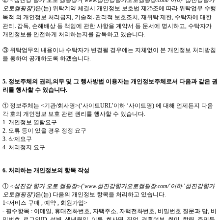
②
<섬진강 향가 오토 캠핑장>('www.섬진강향가오토캠핑장.com/'이하 '섬진강향가
오토캠핑장')
은(는) 위탁계약 체결시 개인정보 보호법 제25조에 따라 위탁업무 수행
목적 외 개인정보 처리금지, 기술적․관리적 보호조치, 재위탁 제한, 수탁자에 대한
관리․감독, 손해배상 등 책임에 관한 사항을 계약서 등 문서에 명시하고, 수탁자가
개인정보를 안전하게 처리하는지를 감독하고 있습니다.
③ 위탁업무의 내용이나 수탁자가 변경될 경우에는 지체없이 본 개인정보 처리방침
을 통하여 공개하도록 하겠습니다.
5. 정보주체의 권리,의무 및 그 행사방법 이용자는 개인정보주체로서 다음과 같은 권
리를 행사할 수 있습니다.
① 정보주체는 <기관/회사명>(‘사이트URL’이하 ‘사이트명) 에 대해 언제든지 다음
각 호의 개인정보 보호 관련 권리를 행사할 수 있습니다.
1. 개인정보 열람요구
2. 오류 등이 있을 경우 정정 요구
3. 삭제요구
4. 처리정지 요구
6. 처리하는 개인정보의 항목 작성
①
<섬진강 향가 오토 캠핑장>('www.섬진강향가오토캠핑장.com/'이하 '섬진강향가
오토캠핑장')
은(는) 다음의 개인정보 항목을 처리하고 있습니다.
1<서비스 구매 , 예약 , 회원가입>
- 필수항목 : 이메일, 휴대전화번호, 자택주소, 자택전화번호, 비밀번호 질문과 답, 비
밀번호, 로그인ID, 성별, 생년월일, 이름, 회사명, 직업, 결혼여부, 취미, 학력, 주민등