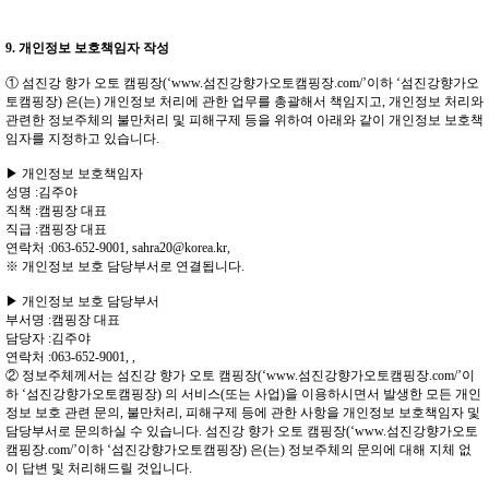
9. 개인정보 보호책임자 작성
① 섬진강 향가 오토 캠핑장(‘www.섬진강향가오토캠핑장.com/’이하 ‘섬진강향가오
토캠핑장) 은(는) 개인정보 처리에 관한 업무를 총괄해서 책임지고, 개인정보 처리와
관련한 정보주체의 불만처리 및 피해구제 등을 위하여 아래와 같이 개인정보 보호책
임자를 지정하고 있습니다.
▶ 개인정보 보호책임자
성명 :김주야
직책 :캠핑장 대표
직급 :캠핑장 대표
연락처 :063-652-9001, sahra20@korea.kr,
※ 개인정보 보호 담당부서로 연결됩니다.
▶ 개인정보 보호 담당부서
부서명 :캠핑장 대표
담당자 :김주야
연락처 :063-652-9001, ,
② 정보주체께서는 섬진강 향가 오토 캠핑장(‘www.섬진강향가오토캠핑장.com/’이
하 ‘섬진강향가오토캠핑장) 의 서비스(또는 사업)을 이용하시면서 발생한 모든 개인
정보 보호 관련 문의, 불만처리, 피해구제 등에 관한 사항을 개인정보 보호책임자 및
담당부서로 문의하실 수 있습니다. 섬진강 향가 오토 캠핑장(‘www.섬진강향가오토
캠핑장.com/’이하 ‘섬진강향가오토캠핑장) 은(는) 정보주체의 문의에 대해 지체 없
이 답변 및 처리해드릴 것입니다.