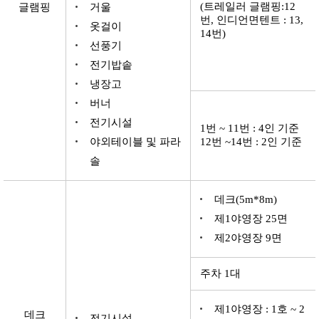
(트레일러 글램핑:12
글램핑
거울
번, 인디언면텐트 : 13,
옷걸이
14번)
선풍기
전기밥솥
냉장고
버너
전기시설
1번 ~ 11번 : 4인 기준
야외테이블 및 파라
12번 ~14번 : 2인 기준
솔
데크(5m*8m)
제1야영장 25면
제2야영장 9면
주차 1대
제1야영장 : 1호 ~ 2
데크
전기시설