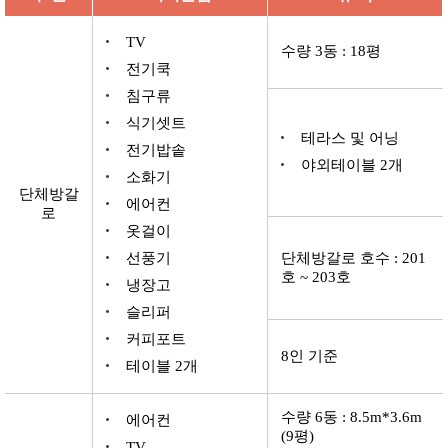
TV
수량 3동 : 18평
전기쿡
침구류
식기셋트
테라스 및 어닝
전기밥솥
야외테이블 2개
소화기
단체방갈
에어컨
로
옷걸이
선풍기
단체방갈로 호수 : 201
호 ~ 203호
냉장고
슬리퍼
커피포트
8인 기준
테이블 2개
수량 6동 : 8.5m*3.6m
에어컨
(9평)
TV