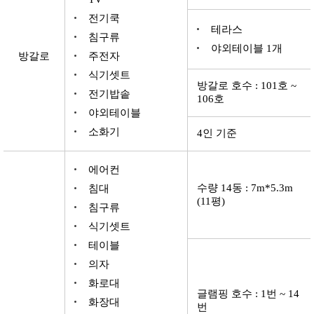
전기쿡
테라스
침구류
야외테이블 1개
방갈로
주전자
식기셋트
방갈로 호수 : 101호 ~
전기밥솥
106호
야외테이블
소화기
4인 기준
에어컨
수량 14동 : 7m*5.3m
침대
(11평)
침구류
식기셋트
테이블
의자
화로대
글램핑 호수 : 1번 ~ 14
화장대
번