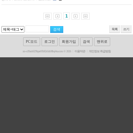
1
목록
쓰기
PC모드
로그인
회원가입
검색
맨위로
xn--o39aob029hpre93b82e5rls9fbsj4xa.com © 2026
이용약관
개인정보 취급방침