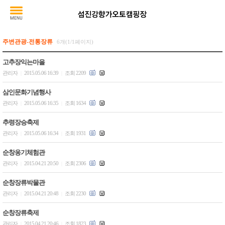
주변관광-전통장류
6개(1/1페이지)
고추장익는마을
관리자
2015.05.06 16:39
조회 2209
|
|
삼인문화기념행사
관리자
2015.05.06 16:35
조회 1634
|
|
추령장승축제
관리자
2015.05.06 16:34
조회 1931
|
|
순창옹기체험관
관리자
2015.04.21 20:50
조회 2306
|
|
순창장류박물관
관리자
2015.04.21 20:48
조회 2230
|
|
순창장류축제
관리자
2015.04.21 20:46
조회 1823
|
|