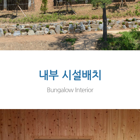
내부 시설배치
Bungalow Interior