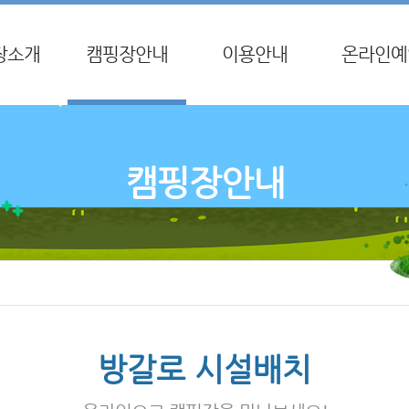
장소개
캠핑장안내
이용안내
온라인예
사말
전체 시설배치
종합안내
온라인예
시는 길
글램핑 시설배치
이용요금
환불요청
캠핑장안내
방갈로 시설배치
환불규정
단체방갈로 시설배치
이용안내
데크 시설배치
특별함
방갈로 시설배치