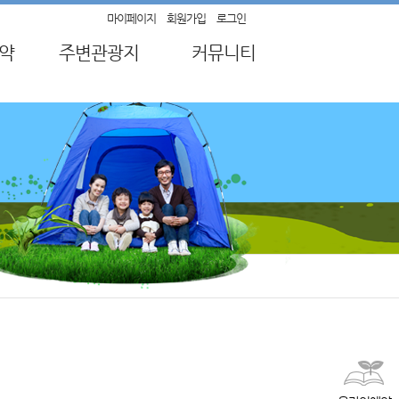
마이페이지
회원가입
로그인
약
주변관광지
커뮤니티
약
순창가볼만한곳
공지사항
강
묻고 답하기
산
자주하는 질문
유적
캠핑장 후기
전통장류
이벤트