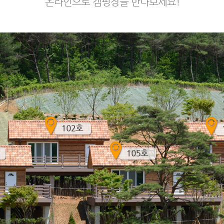
온라인으로 캠핑장을 만나보세요!