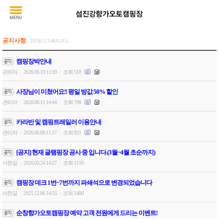
공지사항
39개(1/1페이지)
캠핑장박안내
관리자
2026.06.19 11:59
조회 518
|
|
사장님이 미쳤어요!! 평일 방값 50% 할인
관리자
2026.06.11 14:44
조회 798
|
|
카라반 및 캠핑트레일러 이용안내
관리자
2026.06.08 11:17
조회 921
|
|
[공지] 현재 글램핑장 공사 중 입니다.(3월~4월 초순까지)
서한길
2026.03.24 14:27
조회 1110
|
|
캠핑장 데크 1번~7번까지 파쇄석으로 변경되었습니다
서한길
2025.12.06 14:55
조회 1400
|
|
순창향가오토캠핑장 예약 고객 전원에게 드리는 이벤트!