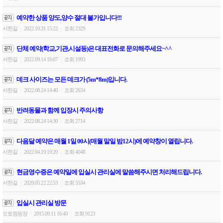
예약한 상품 양도,양수 절대 불가입니다!!!
서한길
2022.10.31 15:22
조회 2329
|
|
단체 예약(학교,기관,시설등)은 대표전화로 문의해주세요~^^
서한길
2022.09.14 16:07
조회 1993
|
|
데크 사이즈는 모든 데크가 (5m*8m)입니다.
서한길
2022.08.24 14:40
조회 2634
|
|
반려동물과 함께 입장시 주의사항
서한길
2022.08.24 14:30
조회 2714
|
|
다음달 예약은 매월 1일 00시(매월 말일 밤12시)에 예약창이 열립니다.
서한길
2022.04.19 19:20
조회 4048
|
|
현금영수증은 예약일에 입실시 관리실에 말씀해주시면 처리해드립니다.
서한길
2020.05.22 22:53
조회 5534
|
|
입실시 관리실 방문
오토캠핑장
2015.09.11 16:40
조회 9123
|
|