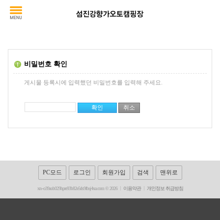
비밀번호 확인
게시물 등록시에 입력했던 비밀번호를 입력해 주세요.
PC모드
로그인
회원가입
검색
맨위로
xn--o39aob029hpre93b82e5rls9fbsj4xa.com © 2026
이용약관
개인정보 취급방침