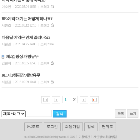
이소연
2020.05.04 16:56
조회 3
|
|
RE:예약 대기는 어떻게 하나요?
서한길
2020.05.12 12:10
조회 2
|
|
다음달 예약은 언제 열리나요?
서한길
2020.04.25 14:05
조회 2804
|
|
제2캠핑장 개방유무
김현자
2018.10.05 12:45
조회 8
|
|
RE:제2캠핑장 개방유무
서한길
2018.10.09 10:41
조회 9
|
|
1
2
목록
쓰기
PC모드
로그인
회원가입
검색
맨위로
xn--o39aob029hpre93b82e5rls9fbsj4xa.com © 2026
이용약관
개인정보 취급방침