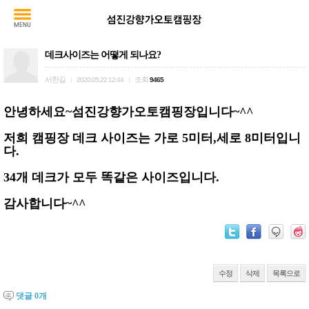
데크사이즈는 어떻게 되나요?
서한길
조회
|
2020.05.22 12:44
|
9465
안녕하세요~섬진강향가오토캠핑장입니다~^^
저희 캠핑장 데크 사이즈는 가로 5미터,세로 8미터입니
다.
34개 데크가 모두 똑같은 사이즈입니다.
감사합니다~^^
수정
삭제
목록으로
댓글
0
개