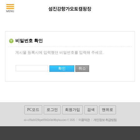
비밀번호 확인
게시물 등록시에 입력했던 비밀번호를 입력해 주세요.
PC모드
로그인
회원가입
검색
맨위로
xn--o39aob029hpre93b82e5rls9fbsj4xa.com © 2026
이용약관
개인정보 취급방침