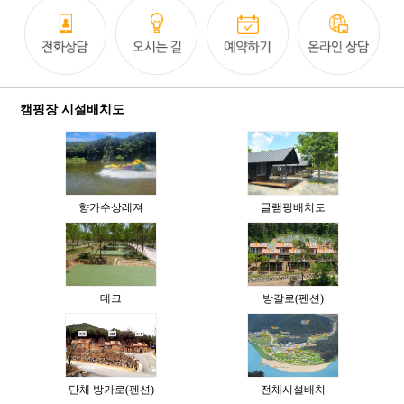
캠핑장 시설배치도
향가수상레져
글램핑배치도
데크
방갈로(펜션)
단체 방가로(펜션)
전체시설배치